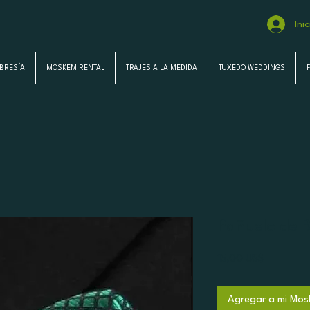
Ini
BRESÍA
MOSKEM RENTAL
TRAJES A LA MEDIDA
TUXEDO WEDDINGS
Pañuelo de Bo
Precio
15,00 US$
Agregar a mi Mos