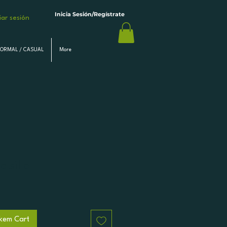
Inicia Sesión/Regístrate
ciar sesión
FORMAL / CASUAL
More
lsillo
kem Cart